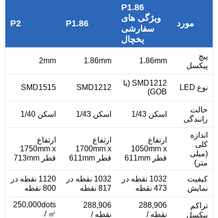
P1.86
ویژگی های
مورد
P1.86
P2
سفارشی
یخچال
پیچ
2mm
1.86mm
1.86mm
پیکسل
SMD1212 (با
نوع LED
SMD1212
SMD1515
GOB)
حالت
اسکن 1/43
اسکن 1/43
اسکن 1/40
رانندگی
اندازه
ارتفاع
ارتفاع
ارتفاع
کلی
1750mm x
1700mm x
1050mm x
(میلی
قطر 611mm
قطر 611mm
قطر 713mm
متر)
کیفیت
1032 نقطه در
1032 نقطه در
1120 نقطه در
نمایش
473 نقطه
817 نقطه
800 نقطه
250,000dots
288,906
288,906
تراکم
/ ㎡
نقطه /
نقطه /
پیکسل