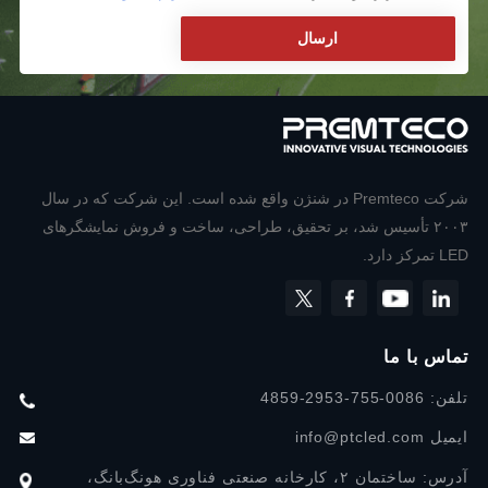
شرکت Premteco در شنژن واقع شده است. این شرکت که در سال
۲۰۰۳ تأسیس شد، بر تحقیق، طراحی، ساخت و فروش نمایشگرهای
LED تمرکز دارد.
تماس با ما
تلفن: 0086-755-2953-4859
ایمیل
info@ptcled.com
آدرس: ساختمان ۲، کارخانه صنعتی فناوری هونگ‌بانگ،