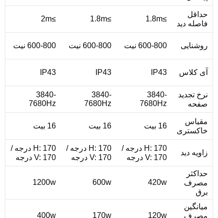
حداقل
≥2m
≥1.8m
≥1.8m
فاصله دید
روشنایی
600-800 نیت
600-800 نیت
600-800 نیت
آی کلاس
IP43
IP43
IP43
نرخ تجدید
3840-
3840-
3840-
7680Hz
7680Hz
7680Hz
صفحه
مقیاس
16 بیت
16 بیت
16 بیت
خاکستری
H: 170 درجه /
H: 170 درجه /
H: 170 درجه /
زاویه دید
V: 170 درجه
V: 170 درجه
V: 170 درجه
حداکثر
1200w
600w
420w
مصرف
برق
میانگین
400w
170w
120w
مصرف