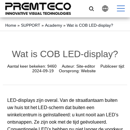
Home
»
SUPPORT
»
Academy
»
Wat is COB LED-display?
Wat is COB LED-display?
Aantal keer bekeken:
9460
Auteur:
Site-editor
Publiceer tijd:
2024-09-19
Oorsprong:
Website
LED-displays zijn overal. Van de straatlantaarn buiten
uw huis tot het LED-scherm dat buiten een
winkelcentrum is geïnstalleerd: u kunt nooit aan LED's
ontsnappen. Ze zijn ook met de tijd geëvolueerd.
Conventionele LED's hebben nu niet langer de voorkeur