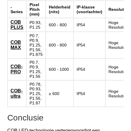
Pixel
-
Helderheid
IP-klasse
Pitch
Resolutie
Series
(nits)
(voor/achter)
(mm)
COB
P0.93,
Hoge
600 - 800
IP54
PLUS
P1.25
Resolutie
P0.7,
P0.9,
COB
Hoge
P1.25,
600 - 800
IP54
MAX
Resolutie
P1.56,
P1.875
P0.7,
COB-
P0.9,
Hoge
600 - 1000
IP54
PRO
P1.25,
Resolutie
P1.56
P0.78,
P0.93,
COB-
Hoge
P1.25,
≥ 600
IP54
ultra
Resolutie
P1.56,
P1.87
Conclusie
COB LED-technologie vertegenwoordigt een