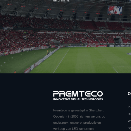
de branche.
O
I
Premteco is gevestigd in Shenzhen.
B
Opgericht in 2003, richten we ons op
V
onderzoek, ontwerp, productie en
S
verkoop van LED-schermen.