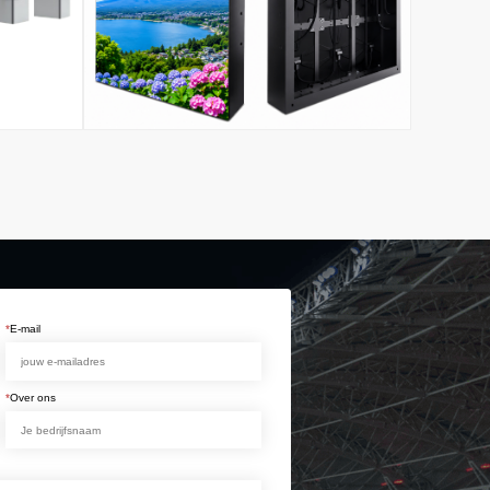
*
E-mail
*
Over ons