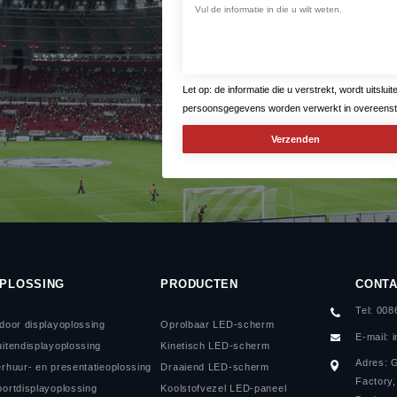
Let op: de informatie die u verstrekt, wordt uitsl
persoonsgegevens worden verwerkt in overeenst
PLOSSING
PRODUCTEN
CONT
Tel: 00
ndoor displayoplossing
Oprolbaar LED-scherm
E-mail:
uitendisplayoplossing
Kinetisch LED-scherm
Adres: 
erhuur- en presentatieoplossing
Draaiend LED-scherm
Factory
portdisplayoplossing
Koolstofvezel LED-paneel