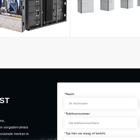
*
Naam
ST
*
Telefoonnummer
ons,
en vergaderruimtes
*
Typ hier uw vraag of bericht
essionele merken in