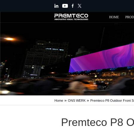
HOME
PRO
»
»
Home
ONS WERK
Premteco P8 Outdoor Front Se
Premteco P8 Ou