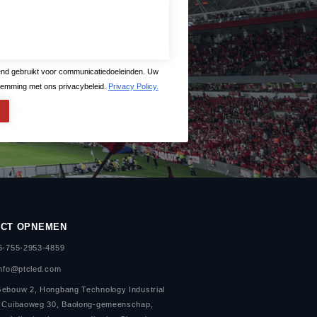
uitend gebruikt voor communicatiedoeleinden. Uw
emming met ons privacybeleid.
Privacy Policy.
ACT OPNEMEN
86-755-2953-4859
info@ptcled.com
Gebouw 2, Hongbang Technology Industrial
, Cuibaoweg 30, Baolong-gemeenschap,