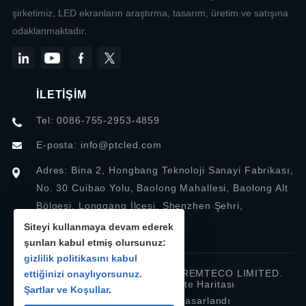
şirketimiz, LED ekranların araştırma, tasarım, üretim ve satışına
odaklanmaktadır.
İLETİŞİM
Tel: 0086-755-2953-4859
E-posta:
info@ptcled.com
Adres: Bina 2, Hongbang Teknoloji Sanayi Fabrikası,
No. 30 Cuibao Yolu, Baolong Mahallesi, Baolong Alt
Bölgesi, Longgang İlçesi, Shenzhen Şehri,
Guangdong, Çin
Siteyi kullanmaya devam ederek
şunları kabul etmiş olursunuz:
gizlilik politikasını kabul
Telif hakkı © 2026 SHENZHEN PREMTECO LIMITED.
ettiğinizi onaylıyorsunuz.
Tüm hakları saklıdır.
Site Haritası
Şartlar ve Koşullar
.
IWONDER tarafından tasarlandı