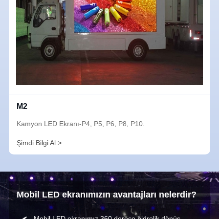
M2
Kamyon LED Ekranı-P4, P5, P6, P8, P10.
Şimdi Bilgi Al >
Mobil LED ekranımızın avantajları nelerdir?
Mobil LED ekranımız 360 derece hidrolik dönüş,