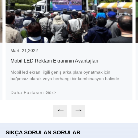
Mart. 21,2022
Mobil LED Reklam Ekranının Avantajları
Mobil led ekran, ilgili geniş arka planı oynatmak için
bağımsız olarak veya herhangi bir kombinasyon halinde
kullanılabilir ve büyük ekran, sahnenin gerçek ihtiyaçlarına
göre bölmeler halinde görüntülenebilir. Karakterlerin yakın
Daha Fazlasını Gör>
çekimlerini oynatabilir, arka planı aydınlatıp güzelleştirebilir
ve daha iyi bir duyusal deneyim sağlayabilir.
SIKÇA SORULAN SORULAR