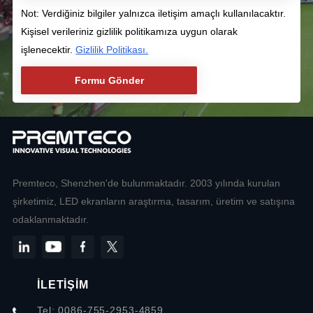
Not: Verdiğiniz bilgiler yalnızca iletişim amaçlı kullanılacaktır.
Kişisel verileriniz gizlilik politikamıza uygun olarak
işlenecektir.
Gizlilik Politikası.
Premteco, Shenzhen'de bulunmaktadır. 2003 yılında kurulan
şirketimiz, LED ekranların araştırma, tasarım, üretim ve satışına
odaklanmaktadır.
İLETİŞİM
Tel: 0086-755-2953-4859