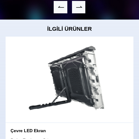
lansmanı veya bir parti planlıyor olun, kamyon LED ekranı
mesajınızın izleyicilere iletilmesini ve etkinliklerin başarısıyla
sonuçlanmasını sağlayacaktır.
İLGİLİ ÜRÜNLER
Çevre LED Ekran