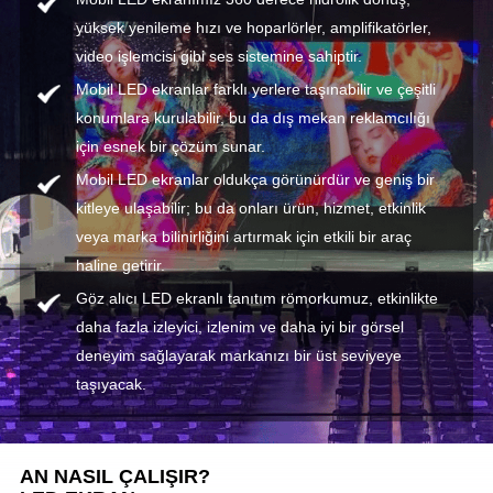
yüksek yenileme hızı ve hoparlörler, amplifikatörler,
video işlemcisi gibi ses sistemine sahiptir.
Mobil LED ekranlar farklı yerlere taşınabilir ve çeşitli
konumlara kurulabilir, bu da dış mekan reklamcılığı
için esnek bir çözüm sunar.
Mobil LED ekranlar oldukça görünürdür ve geniş bir
kitleye ulaşabilir; bu da onları ürün, hizmet, etkinlik
veya marka bilinirliğini artırmak için etkili bir araç
haline getirir.
Göz alıcı LED ekranlı tanıtım römorkumuz, etkinlikte
daha fazla izleyici, izlenim ve daha iyi bir görsel
deneyim sağlayarak markanızı bir üst seviyeye
taşıyacak.
AN NASIL ÇALIŞIR?